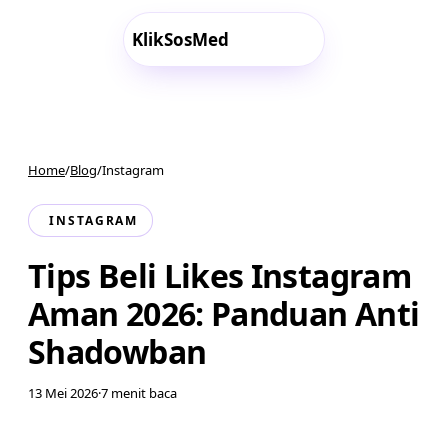
Klik
SosMed
Mulai →
Home
/
Blog
/
Instagram
INSTAGRAM
Tips Beli Likes Instagram
Aman 2026: Panduan Anti
Shadowban
13 Mei 2026
·
7
menit baca