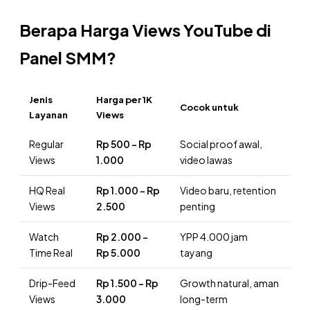
Berapa Harga Views YouTube di
Panel SMM?
Jenis
Harga per 1K
Cocok untuk
Layanan
Views
Regular
Rp 500 – Rp
Social proof awal,
Views
1.000
video lawas
HQ Real
Rp 1.000 – Rp
Video baru, retention
Views
2.500
penting
Watch
Rp 2.000 –
YPP 4.000 jam
Time Real
Rp 5.000
tayang
Drip-Feed
Rp 1.500 – Rp
Growth natural, aman
Views
3.000
long-term