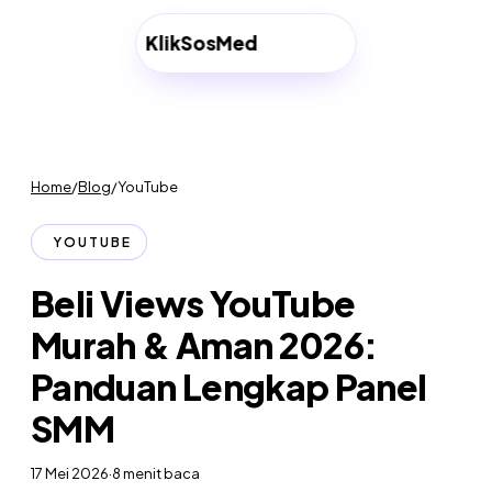
Klik
SosMed
Mulai →
Home
/
Blog
/
YouTube
YOUTUBE
Beli Views YouTube
Murah & Aman 2026:
Panduan Lengkap Panel
SMM
17 Mei 2026
·
8
menit baca