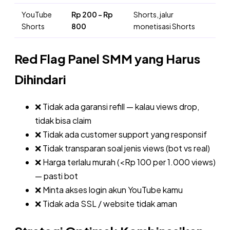
YouTube
Rp 200 – Rp
Shorts, jalur
Shorts
800
monetisasi Shorts
Red Flag Panel SMM yang Harus
Dihindari
❌ Tidak ada garansi refill — kalau views drop,
tidak bisa claim
❌ Tidak ada customer support yang responsif
❌ Tidak transparan soal jenis views (bot vs real)
❌ Harga terlalu murah (<Rp 100 per 1.000 views)
— pasti bot
❌ Minta akses login akun YouTube kamu
❌ Tidak ada SSL / website tidak aman